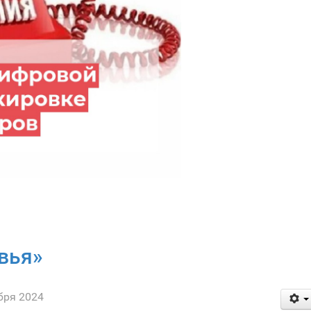
вья»
бря 2024