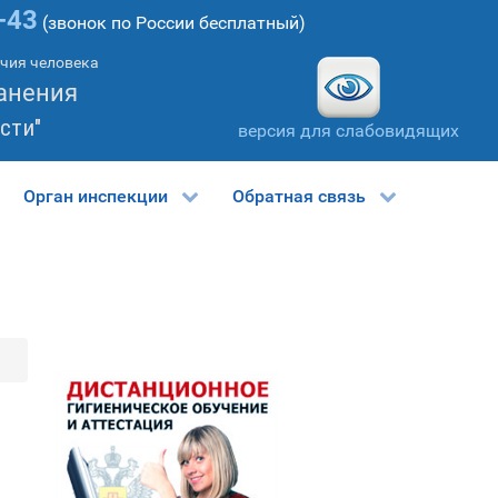
-43
(звонок по России бесплатный)
учия человека
анения
сти"
версия для слабовидящих
Орган инспекции
Обратная связь