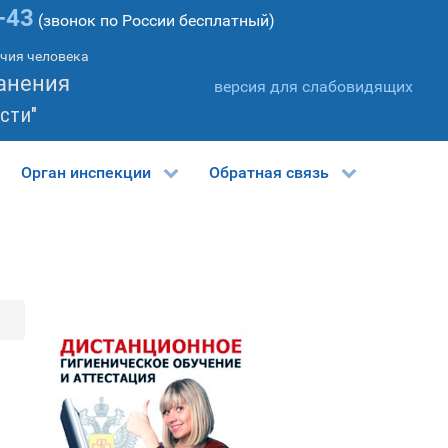
-43
(звонок по России бесплатный)
учия человека
анения
версия для слабовидящих
сти"
Орган инспекции
Обратная связь