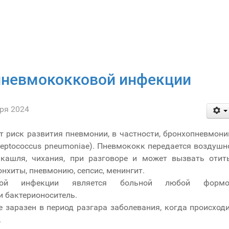
пневмококковой инфекции
ря 2024
т риск развития пневмонии, в частности, бронхопневмони
eptococcus pneumoniae). Пневмококк передается воздушн
кашля, чихания, при разговоре и может вызвать отит
нхиты, пневмонию, сепсис, менингит.
овой инфекции является больной любой формо
 бактерионоситель.
 заразен в период разгара заболевания, когда происход
.